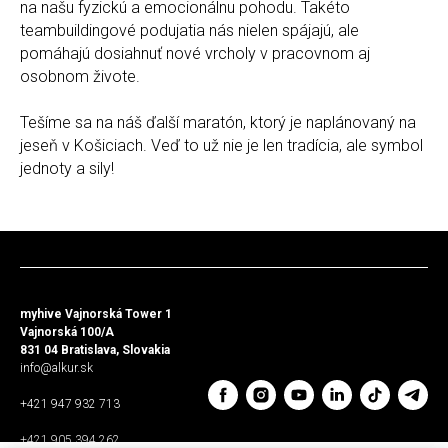
na našu fyzickú a emocionálnu pohodu. Takéto
teambuildingové podujatia nás nielen spájajú, ale
pomáhajú dosiahnuť nové vrcholy v pracovnom aj
osobnom živote.
Tešíme sa na náš ďalší maratón, ktorý je naplánovaný na
jeseň v Košiciach. Veď to už nie je len tradícia, ale symbol
jednoty a sily!
myhive Vajnorská Tower 1
Vajnorská 100/A
831 04 Bratislava, Slovakia
info@alkur.sk
+421 947 932 713
+421 905 394 262