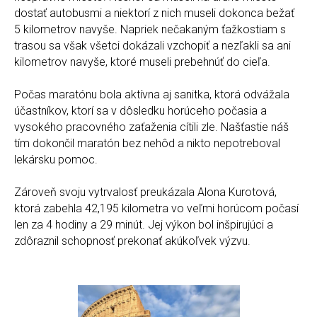
dostať autobusmi a niektorí z nich museli dokonca bežať
5 kilometrov navyše. Napriek nečakaným ťažkostiam s
trasou sa však všetci dokázali vzchopiť a nezľakli sa ani
kilometrov navyše, ktoré museli prebehnúť do cieľa.
Počas maratónu bola aktívna aj sanitka, ktorá odvážala
účastníkov, ktorí sa v dôsledku horúceho počasia a
vysokého pracovného zaťaženia cítili zle. Našťastie náš
tím dokončil maratón bez nehôd a nikto nepotreboval
lekársku pomoc.
Zároveň svoju vytrvalosť preukázala Alona Kurotová,
ktorá zabehla 42,195 kilometra vo veľmi horúcom počasí
len za 4 hodiny a 29 minút. Jej výkon bol inšpirujúci a
zdôraznil schopnosť prekonať akúkoľvek výzvu.