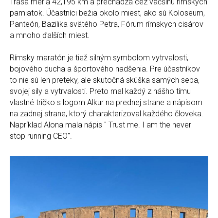
Trasa meria 42,195 km a prechádza cez väčšinu rímskych
pamiatok. Účastníci bežia okolo miest, ako sú Koloseum,
Panteón, Bazilika svätého Petra, Fórum rímskych cisárov
a mnoho ďalších miest.
Rímsky maratón je tiež silným symbolom vytrvalosti,
bojového ducha a športového nadšenia. Pre účastníkov
to nie sú len preteky, ale skutočná skúška samých seba,
svojej sily a vytrvalosti. Preto mal každý z nášho tímu
vlastné tričko s logom Alkur na prednej strane a nápisom
na zadnej strane, ktorý charakterizoval každého človeka.
Napríklad Alona mala nápis " Trust me. I am the never
stop running CEO".