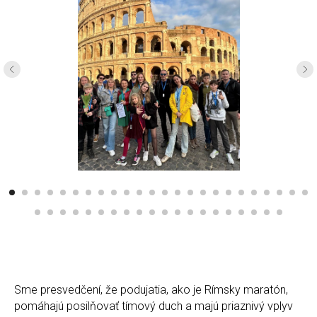
Sme presvedčení, že podujatia, ako je Rímsky maratón,
pomáhajú posilňovať tímový duch a majú priaznivý vplyv