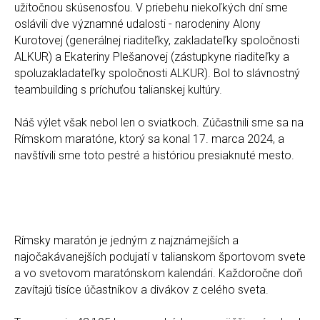
užitočnou skúsenosťou. V priebehu niekoľkých dní sme
oslávili dve významné udalosti - narodeniny Alony
Kurotovej (generálnej riaditeľky, zakladateľky spoločnosti
ALKUR) a Ekateriny Plešanovej (zástupkyne riaditeľky a
spoluzakladateľky spoločnosti ALKUR). Bol to slávnostný
teambuilding s príchuťou talianskej kultúry.
Náš výlet však nebol len o sviatkoch. Zúčastnili sme sa na
Rímskom maratóne, ktorý sa konal 17. marca 2024, a
navštívili sme toto pestré a históriou presiaknuté mesto.
Rímsky maratón je jedným z najznámejších a
najočakávanejších podujatí v talianskom športovom svete
a vo svetovom maratónskom kalendári. Každoročne doň
zavítajú tisíce účastníkov a divákov z celého sveta.