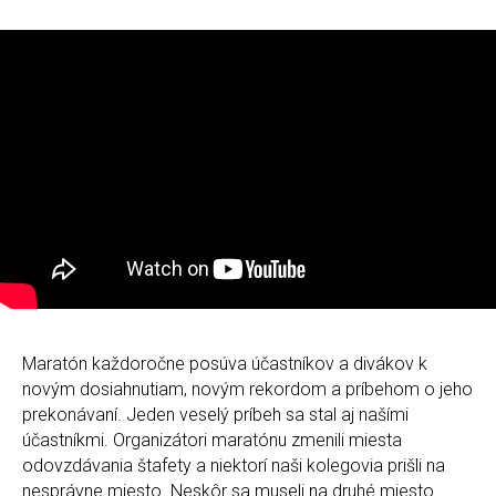
Maratón každoročne posúva účastníkov a divákov k
novým dosiahnutiam, novým rekordom a príbehom o jeho
prekonávaní. Jeden veselý príbeh sa stal aj našími
účastníkmi. Organizátori maratónu zmenili miesta
odovzdávania štafety a niektorí naši kolegovia prišli na
nesprávne miesto. Neskôr sa museli na druhé miesto