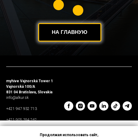
НА ГЛАВНУЮ
myhive Vajnorská Tower 1
Vajnorská 100/A
831 04 Bratislava, Slovakia
info@alkur.sk
+421 947 932 713
+421 905 394 262
Táto webová stránka
Продолжая использовать сайт,
This website uses cookies.
používa súbory cookies.