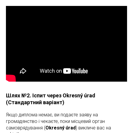
Шлях №2. Іспит через Okresný úrad
(Стандартний варіант)
Якщо диплома немає, ви подаєте заяву на
громадянство і чекаєте, поки місцевий орган
самоврядування (
Okresný úrad
) викличе вас на