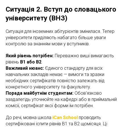
Ситуація 2. Вступ до словацького
університету (ВНЗ)
Ситуація для іноземних абітурієнтів змінилася. Тепер
університети приділяють набагато більше уваги
контролю за знанням мови у вступників.
Який рівень потрібен:
Переважно виші вимагають
рівень
B1 або B2
.
Важливий нюанс:
Єдиного стандарту для всіх
навчальних закладів немає — вимоги та зразки
необхідних сертифікатів повністю залежать від
конкретного університету та факультету.
Порада майбутнім студентам:
Обов'язково
заздалегідь уточнюйте на кафедрі або в приймальній
комісії, сертифікат якої форми їм потрібен.
До речі, мовна школа
iCan School
проводить
сертифіковані іспити рівнів B1 та B2 щомісяця. Ці