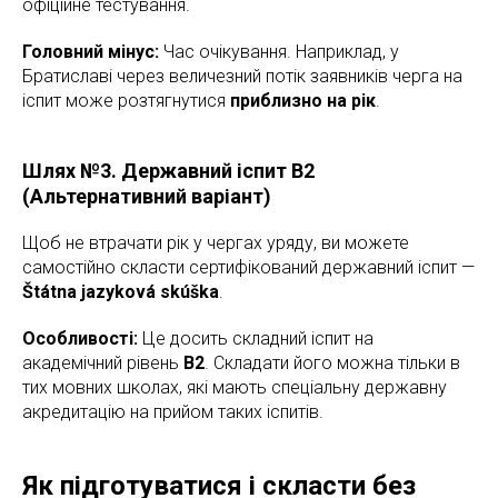
офіційне тестування.
Головний мінус:
Час очікування. Наприклад, у
Братиславі через величезний потік заявників черга на
іспит може розтягнутися
приблизно на рік
.
Шлях №3. Державний іспит B2
(Альтернативний варіант)
Щоб не втрачати рік у чергах уряду, ви можете
самостійно скласти сертифікований державний іспит —
Štátna jazyková skúška
.
Особливості:
Це досить складний іспит на
академічний рівень
B2
. Складати його можна тільки в
тих мовних школах, які мають спеціальну державну
акредитацію на прийом таких іспитів.
Як підготуватися і скласти без