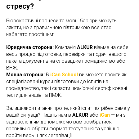
стресу?
Бюрократичні процеси та мовні бар'єри можуть
лякати, но з правильною підтримкою все стає
набагато простішим:
Юридична сторона:
Компанія
ALKUR
візьме на себе
весь процес підготовки, перевірки та подачі вашого
пакета документів на словацьке громадянство або
ВНЖ.
Мовна сторона:
В
iCan School
ви можете пройти як
спеціалізовані курси підготовки до іспитів на
громадянство, так і скласти щомісячні сертифіковані
тести для вишів та ПМЖ.
Залишилися питання про те, який іспит потрібен саме у
вашій ситуації? Пишіть нам в
ALKUR
або
iCan
— ми з
задоволенням допоможемо вам розібратися,
правильно обрати формат тестування та успішно
пройти весь шлях легалізації!